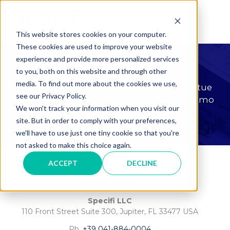
Skip
to
MAI
content
This website stores cookies on your computer.
These cookies are used to improve your website
ME
experience and provide more personalized services
Contattaci
to you, both on this website and through other
media. To find out more about the cookies we use,
Il nostro team è pronto a rispondere alle tue
see our Privacy Policy.
domande e ad aiutarti a sfruttare al massimo
We won't track your information when you visit our
Specifi.
site. But in order to comply with your preferences,
we'll have to use just one tiny cookie so that you're
not asked to make this choice again.
ACCEPT
DECLINE
Headquarters
Specifi LLC
110 Front Street Suite 300,
Jupiter, FL 33477 USA
Ph.
+39 041-884-0004