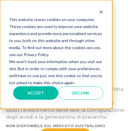
Skip
to
MAI
content
This website stores cookies on your computer.
These cookies are used to improve your website
ME
experience and provide more personalized services
to you, both on this website and through other
media. To find out more about the cookies we use,
see our Privacy Policy.
We won't track your information when you visit our
site. But in order to comply with your preferences,
Nessuna competenza CAD? Nessun
we'll have to use just one tiny cookie so that you're
problema.
not asked to make this choice again.
Un'applicazione semplice e intuitiva progettata
ACCEPT
DECLINE
per i professionisti della ristorazione, con
strumenti efficaci per la pianificazione degli
spazi, l'allestimento delle sale, la configurazione
degli arredi e la generazione di preventivi.
NON DISPONIBILE SUL MERCATO AUSTRALIANO