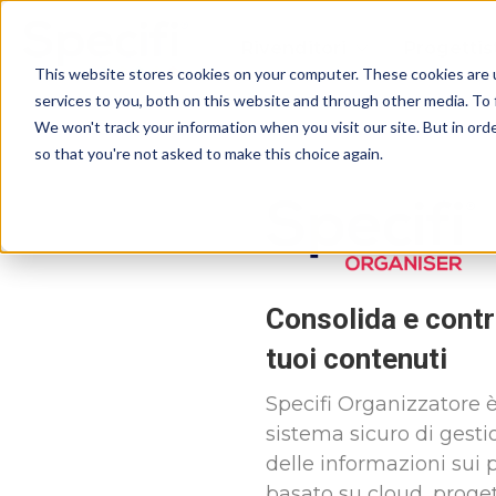
Skip
to
Rivenditori
Progettis
content
This website stores cookies on your computer. These cookies are 
services to you, both on this website and through other media. To 
We won't track your information when you visit our site. But in orde
so that you're not asked to make this choice again.
Consolida e contro
tuoi contenuti
Specifi Organizzatore 
sistema sicuro di gesti
delle informazioni sui 
basato su cloud, proge