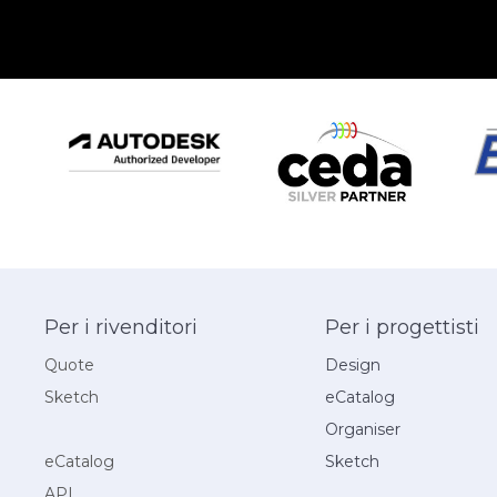
Per i rivenditori
Per i progettisti
Quote
Design
Sketch
eCatalog
Organiser
Organiser
eCatalog
Sketch
API