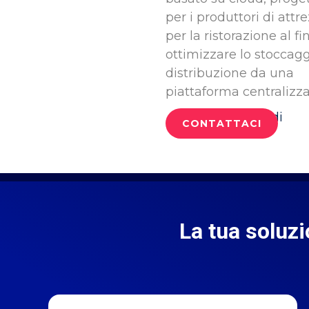
per i produttori di attr
per la ristorazione al fi
ottimizzare lo stoccagg
distribuzione da una
piattaforma centralizza
Accedi
CONTATTACI
La tua soluzi