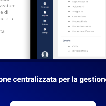
ezzature
ne di
io e la
ta.
one centralizzata per la gestion