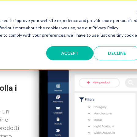
ti
Produttori
Cataloghi
Supporto
used to improve your website experience and provide more personalize
find out more about the cookies we use, see our Privacy Policy.
r to comply with your preferences, we'll have to use just one tiny cookie
ACCEPT
DECLINE
lla i
è un
one
prodotti
ttato