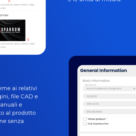
eme ai relativi
ni, file CAD e
manuali e
to al prodotto
one senza