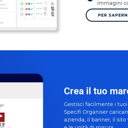
immagini con
PER SAPERNE
Crea il tuo ma
Gestisci facilmente i tuo
Specifi Organiser carican
azienda, il banner, il sito
e le unità di misura.