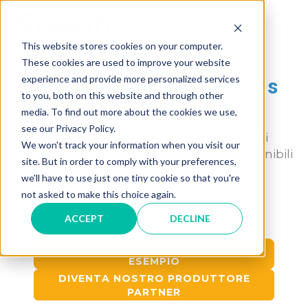
Skip
to
MAI
content
This website stores cookies on your computer.
These cookies are used to improve your website
ME
experience and provide more personalized services
Specifi Studio Partners
to you, both on this website and through other
media. To find out more about the cookies we use,
see our Privacy Policy.
Informazioni tecnico/commerciali e simboli
We won't track your information when you visit our
2D/3D di centinaia di produttori sono disponibili
site. But in order to comply with your preferences,
per gli abbonati ai nostri software.
we'll have to use just one tiny cookie so that you're
not asked to make this choice again.
Richiedi una libreria
ACCEPT
DECLINE
SCARICA UN SIMBOLO 2D/3D DI
ESEMPIO
DIVENTA NOSTRO PRODUTTORE
PARTNER